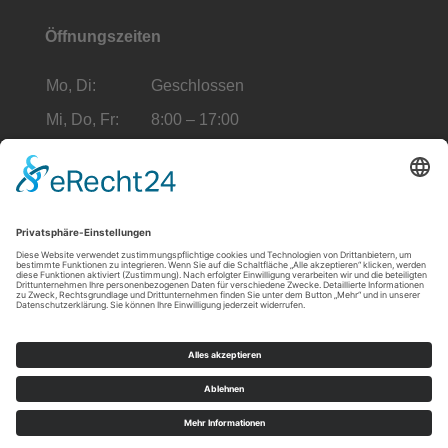
Öffnungszeiten
Mo, Di:
Geschlossen
Mi, Do, Fr:
8:00 – 17:00
Samstag:
10:00 – 16:00
Sonntag:
Geschlossen
Sonstiges
Impressum
Datenschutzerklärung
Widerrufsbelehrung
0
Versand und Kosten
AGB