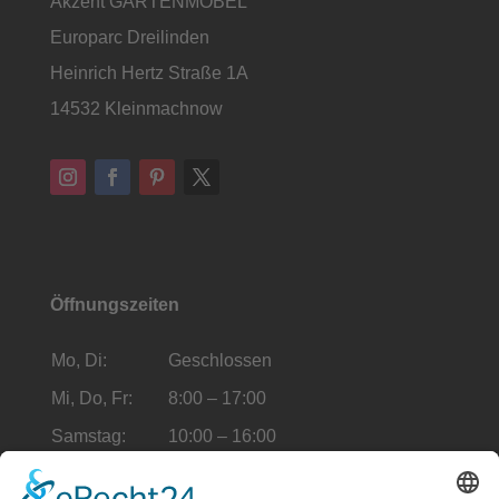
Akzent GARTENMÖBEL
Europarc Dreilinden
Heinrich Hertz Straße 1A
14532 Kleinmachnow
Öffnungszeiten
Mo, Di:
Geschlossen
Mi, Do, Fr:
8:00 – 17:00
Samstag:
10:00 – 16:00
Sonntag:
Geschlossen